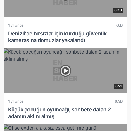
0:40
1 yıl önce
7.8B
Denizli'de hırsızlar için kurduğu güvenlik
kamerasına domuzlar yakalandı
0:21
1 yıl önce
8.9B
Küçük çocuğun oyuncağı, sohbete dalan 2
adamın aklını almış