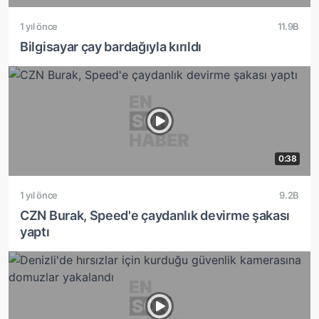
1 yıl önce
11.9B
Bilgisayar çay bardağıyla kırıldı
0:38
1 yıl önce
9.2B
CZN Burak, Speed'e çaydanlık devirme şakası
yaptı