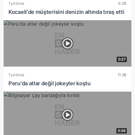
1 yıl önce
9.2B
Kocaeli'de müşterisini denizin altında tıraş etti
0:37
1 yıl önce
11.3B
Peru'da atlar değil jokeyler koştu
0:36