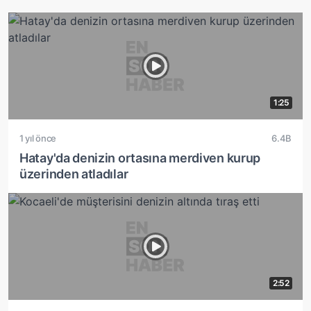
1:25
1 yıl önce
6.4B
Hatay'da denizin ortasına merdiven kurup
üzerinden atladılar
2:52