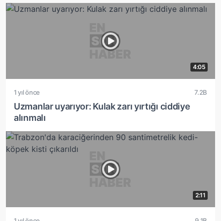
4:05
1 yıl önce
7.2B
Uzmanlar uyarıyor: Kulak zarı yırtığı ciddiye
alınmalı
2:11
1 yıl önce
9.1B