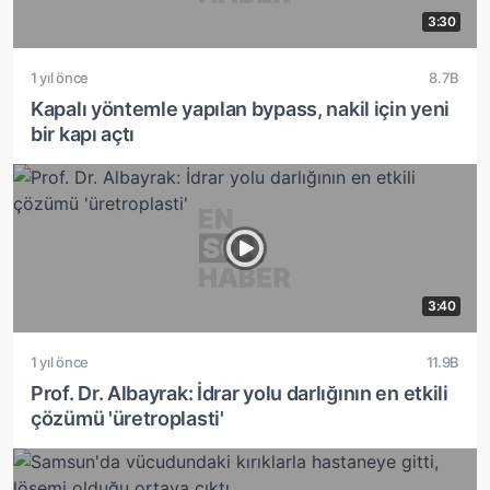
3:30
1 yıl önce
8.7B
Kapalı yöntemle yapılan bypass, nakil için yeni
bir kapı açtı
3:40
1 yıl önce
11.9B
Prof. Dr. Albayrak: İdrar yolu darlığının en etkili
çözümü 'üretroplasti'