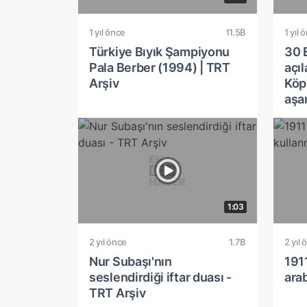
1 yıl önce
11.5B
1 yıl 
Türkiye Bıyık Şampiyonu
30 
Pala Berber (1994) | TRT
açı
Arşiv
Köp
aşa
1:03
2 yıl önce
1.7B
2 yıl 
Nur Subaşı'nın
1911
seslendirdiği iftar duası -
ara
TRT Arşiv