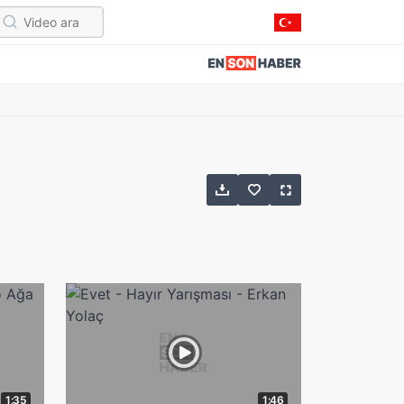
1:35
1:46