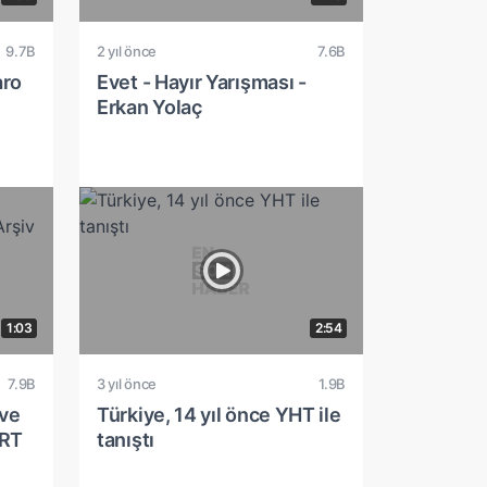
9.7B
2 yıl önce
7.6B
aro
Evet - Hayır Yarışması -
Erkan Yolaç
1:03
2:54
7.9B
3 yıl önce
1.9B
 ve
Türkiye, 14 yıl önce YHT ile
TRT
tanıştı