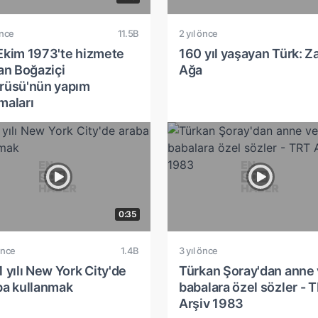
önce
11.5B
2 yıl önce
Ekim 1973'te hizmete
160 yıl yaşayan Türk: Z
lan Boğaziçi
Ağa
rüsü'nün yapım
maları
0:35
önce
1.4B
3 yıl önce
 yılı New York City'de
Türkan Şoray'dan anne
ba kullanmak
babalara özel sözler - 
Arşiv 1983