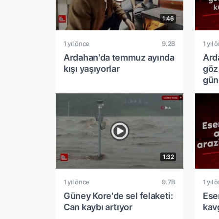
1:46
1 yıl önce
9.2B
1 yıl 
Ardahan'da temmuz ayında
Ard
kışı yaşıyorlar
göz
gün
1:32
1 yıl önce
9.7B
1 yıl 
Güney Kore'de sel felaketi:
Esen
Can kaybı artıyor
kav