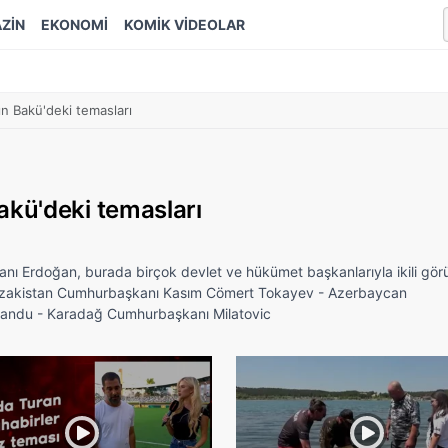
ZİN
EKONOMİ
KOMİK VİDEOLAR
n Bakü'deki temasları
kü'deki temasları
nı Erdoğan, burada birçok devlet ve hükümet başkanlarıyla ikili gör
- Kazakistan Cumhurbaşkanı Kasım Cömert Tokayev - Azerbaycan
andu - Karadağ Cumhurbaşkanı Milatovic