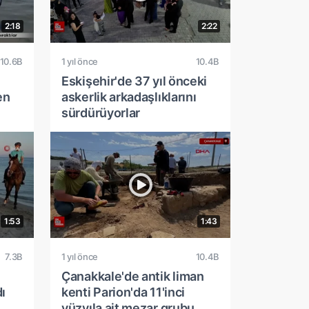
2:18
2:22
10.6B
1 yıl önce
10.4B
Eskişehir'de 37 yıl önceki
en
askerlik arkadaşlıklarını
sürdürüyorlar
1:53
1:43
7.3B
1 yıl önce
10.4B
Çanakkale'de antik liman
ı
kenti Parion'da 11'inci
yüzyıla ait mezar grubu