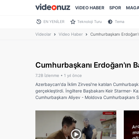
ViDEO HABER
SPOR
MAGA
EN YENİLER
Teknoloji Turu
Tema
Videolar
Video Haber
Cumhurbaşkanı Erdoğan'ı
Cumhurbaşkanı Erdoğan'ın Ba
7.2B İzlenme •
1 yıl önce
Azerbaycan'da İklim Zirvesi'ne katılan Cumhurbaşka
gerçekleştirdi. İngiltere Başbakanı Keir Starmer
Cumhurbaşkanı Aliyev - Moldova Cumhurbaşkanı S