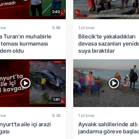
2:40
önce
9.8B
1 yıl önce
a Turan'ın muhabirle
Bilecik'te yakaladıkları
 teması kurmaması
devasa sazanları yenid
dem oldu
suya bıraktılar
1:41
önce
8.2B
1 yıl önce
yurt'ta aile içi arazi
Ayvalık sahillerinde atlı
gası
jandarma göreve başlad