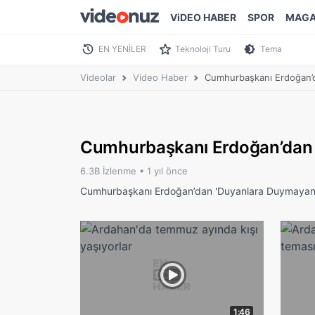
ViDEO HABER
SPOR
MAGA
EN YENİLER
Teknoloji Turu
Tema
Videolar
Video Haber
Cumhurbaşkanı Erdoğan’d
Cumhurbaşkanı Erdoğan’dan 
6.3B İzlenme •
1 yıl önce
Cumhurbaşkanı Erdoğan’dan 'Duyanlara Duymayanl
1:46