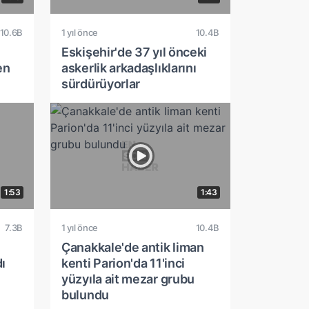
10.6B
1 yıl önce
10.4B
Eskişehir'de 37 yıl önceki
en
askerlik arkadaşlıklarını
sürdürüyorlar
1:53
1:43
7.3B
1 yıl önce
10.4B
Çanakkale'de antik liman
ı
kenti Parion'da 11'inci
yüzyıla ait mezar grubu
bulundu