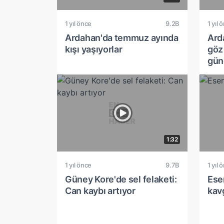
1 yıl önce
9.2B
1 yıl 
Ardahan'da temmuz ayında
Ard
kışı yaşıyorlar
göz
gün
1:32
1 yıl önce
9.7B
1 yıl 
Güney Kore'de sel felaketi:
Esen
Can kaybı artıyor
kav