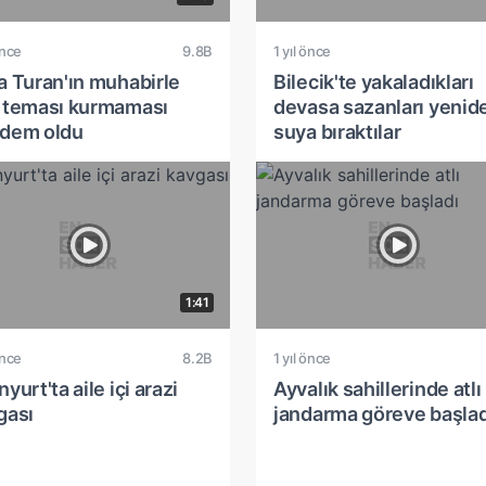
önce
9.8B
1 yıl önce
a Turan'ın muhabirle
Bilecik'te yakaladıkları
 teması kurmaması
devasa sazanları yenid
dem oldu
suya bıraktılar
1:41
önce
8.2B
1 yıl önce
yurt'ta aile içi arazi
Ayvalık sahillerinde atlı
gası
jandarma göreve başlad