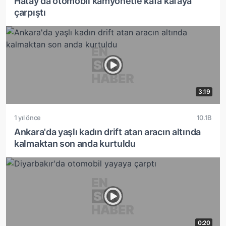
Hatay'da otomobil kamyonetle kafa kafaya
çarpıştı
3:19
1 yıl önce
10.1B
Ankara'da yaşlı kadın drift atan aracın altında
kalmaktan son anda kurtuldu
0:20