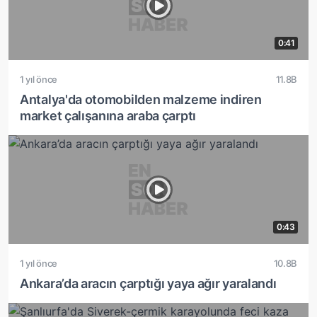
0:41
1 yıl önce
11.8B
Antalya'da otomobilden malzeme indiren
market çalışanına araba çarptı
0:43
1 yıl önce
10.8B
Ankara’da aracın çarptığı yaya ağır yaralandı