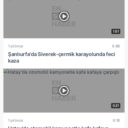
1:51
1 yıl önce
6.8B
Şanlıurfa'da Siverek-çermik karayolunda feci
kaza
0:21
1 yıl önce
6.1B