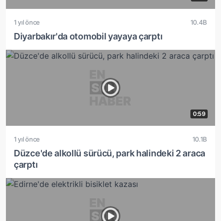
1 yıl önce
10.4B
Diyarbakır'da otomobil yayaya çarptı
0:59
1 yıl önce
10.1B
Düzce'de alkollü sürücü, park halindeki 2 araca
çarptı