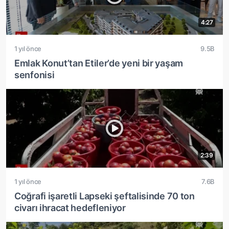
4:27
1 yıl önce
9.5B
Emlak Konut’tan Etiler’de yeni bir yaşam
senfonisi
2:39
1 yıl önce
7.6B
Coğrafi işaretli Lapseki şeftalisinde 70 ton
civarı ihracat hedefleniyor