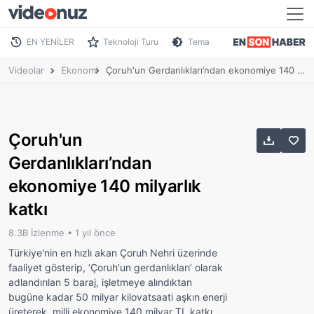
EN YENİLER
Teknoloji Turu
Tema
Videolar
Ekonomi
Çoruh'un Gerdanlıkları’ndan ekonomiye 140 milyarlık katkı
Çoruh'un
Gerdanlıkları’ndan
ekonomiye 140 milyarlık
katkı
8.3B İzlenme •
1 yıl önce
Türkiye'nin en hızlı akan Çoruh Nehri üzerinde
faaliyet gösterip, ‘Çoruh'un gerdanlıkları’ olarak
adlandırılan 5 baraj, işletmeye alındıktan
bugüne kadar 50 milyar kilovatsaati aşkın enerji
üreterek, milli ekonomiye 140 milyar TL katkı