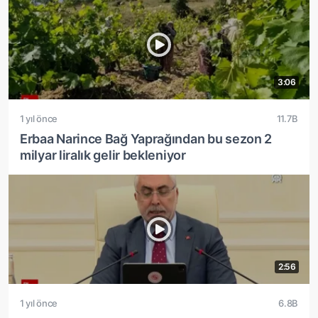
3:06
1 yıl önce
11.7B
Erbaa Narince Bağ Yaprağından bu sezon 2
milyar liralık gelir bekleniyor
2:56
1 yıl önce
6.8B