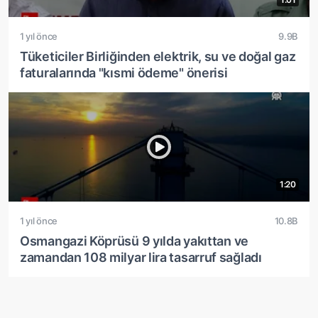
1 yıl önce
9.9B
Tüketiciler Birliğinden elektrik, su ve doğal gaz
faturalarında "kısmi ödeme" önerisi
1:20
1 yıl önce
10.8B
Osmangazi Köprüsü 9 yılda yakıttan ve
zamandan 108 milyar lira tasarruf sağladı