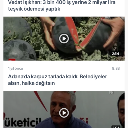
Vedat Işıkhan: 3 bin 400 iş yerine 2 milyar lira
teşvik ödemesi yaptık
2:54
1 yıl önce
8.8B
Adana’da karpuz tarlada kaldı: Belediyeler
alsın, halka dağıtsın
1:01