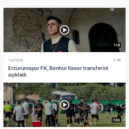
1:19
1 yıl önce
7.3B
Erzurumspor FK, Benhur Keser transferini
açıkladı
1:46