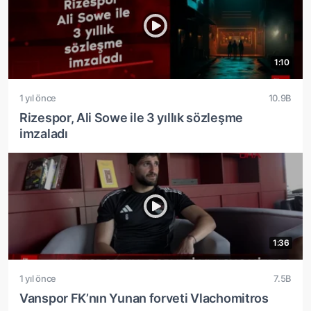
1:10
1 yıl önce
10.9B
Rizespor, Ali Sowe ile 3 yıllık sözleşme
imzaladı
1:36
1 yıl önce
7.5B
Vanspor FK’nın Yunan forveti Vlachomitros