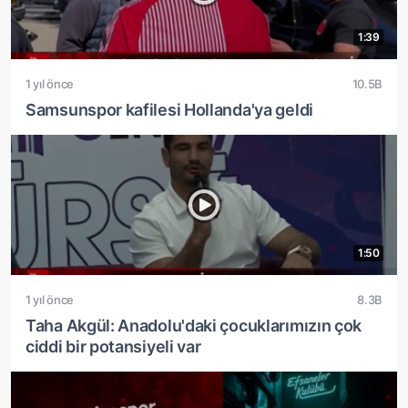
1:39
1 yıl önce
10.5B
Samsunspor kafilesi Hollanda'ya geldi
1:50
1 yıl önce
8.3B
Taha Akgül: Anadolu'daki çocuklarımızın çok
ciddi bir potansiyeli var