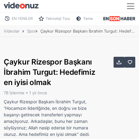
EN YENİLER
Teknoloji Turu
Tema
Videolar
Spor
Çaykur Rizespor Başkanı İbrahim Turgut: Hedefimiz en iyisi olmak
Çaykur Rizespor Başkanı
İbrahim Turgut: Hedefimiz
en iyisi olmak
7B İzlenme •
1 yıl önce
Çaykur Rizespor Başkanı İbrahim Turgut,
“Hocamızın liderliğinde, en doğru ve bize
başarıyı getirecek transferleri yapmayı
amaçlıyoruz. Arkadaşlar, bunu her zaman
söylüyoruz; Allah nasip ederse bir numara
oluruz. Ama hedefimiz en iyisi olmak” dedi.