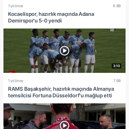
1 yıl önce
6.8B
Kocaelispor, hazırlık maçında Adana
Demirspor'u 5-0 yendi
3:10
1 yıl önce
7.6B
RAMS Başakşehir, hazırlık maçında Almanya
temsilcisi Fortuna Düsseldorf'u mağlup etti