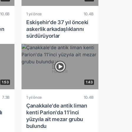
10.6B
1 yıl önce
10.4B
Eskişehir'de 37 yıl önceki
en
askerlik arkadaşlıklarını
sürdürüyorlar
1:53
1:43
7.3B
1 yıl önce
10.4B
Çanakkale'de antik liman
ı
kenti Parion'da 11'inci
yüzyıla ait mezar grubu
bulundu