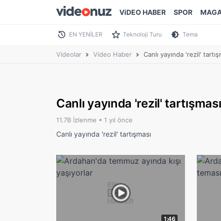
ViDEO HABER
SPOR
MAGA
EN YENİLER
Teknoloji Turu
Tema
Videolar
Video Haber
Canlı yayında 'rezil' tartı
Canlı yayında 'rezil' tartışmas
11.7B İzlenme •
1 yıl önce
Canlı yayında 'rezil' tartışması
1:46