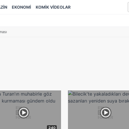
ZİN
EKONOMİ
KOMİK VİDEOLAR
şması
ı
2:40