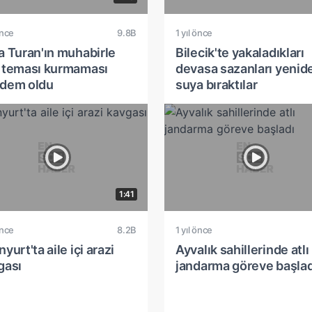
önce
9.8B
1 yıl önce
a Turan'ın muhabirle
Bilecik'te yakaladıkları
 teması kurmaması
devasa sazanları yenid
dem oldu
suya bıraktılar
1:41
önce
8.2B
1 yıl önce
yurt'ta aile içi arazi
Ayvalık sahillerinde atlı
gası
jandarma göreve başlad