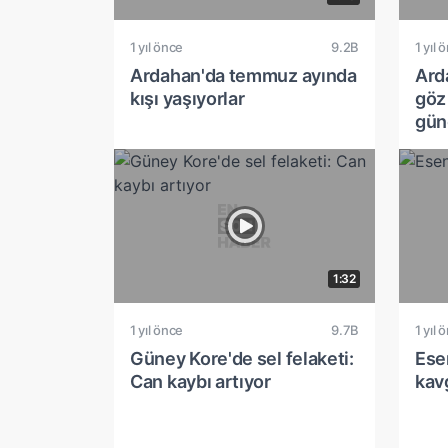
1 yıl önce
9.2B
1 yıl 
Ardahan'da temmuz ayında
Ard
kışı yaşıyorlar
göz
gün
1:32
1 yıl önce
9.7B
1 yıl 
Güney Kore'de sel felaketi:
Esen
Can kaybı artıyor
kav