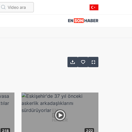
2:18
2:22