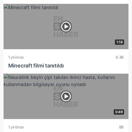
1:18
1 yıl önce
9.3B
Minecraft filmi tanıtıldı
0:49
1 yıl önce
8B