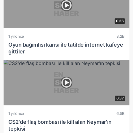
0:36
1 yıl önce
8.2B
Oyun bağımlısı karısı ile tatilde internet kafeye
gittiler
0:37
1 yıl önce
6.5B
CS2'de flaş bombası ile kill alan Neymar'ın
tepkisi