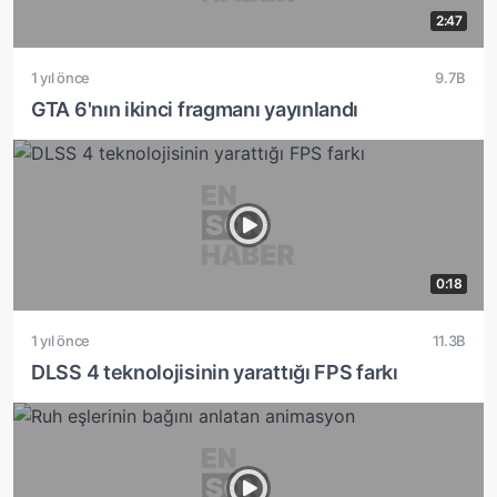
2:47
1 yıl önce
9.7B
GTA 6'nın ikinci fragmanı yayınlandı
0:18
1 yıl önce
11.3B
DLSS 4 teknolojisinin yarattığı FPS farkı