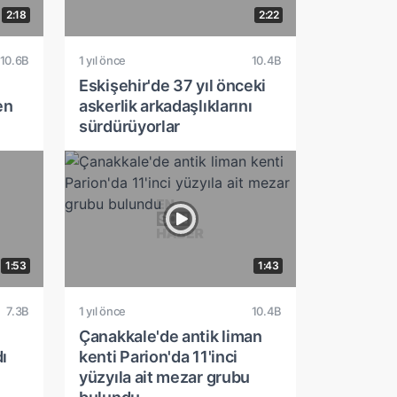
2:18
2:22
10.6B
1 yıl önce
10.4B
Eskişehir'de 37 yıl önceki
en
askerlik arkadaşlıklarını
sürdürüyorlar
1:53
1:43
7.3B
1 yıl önce
10.4B
Çanakkale'de antik liman
ı
kenti Parion'da 11'inci
yüzyıla ait mezar grubu