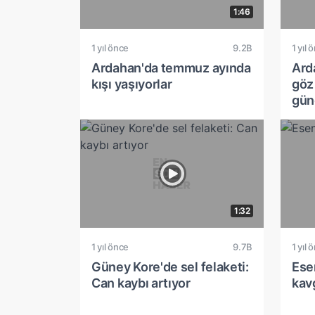
1:46
1 yıl önce
9.2B
1 yıl 
Ardahan'da temmuz ayında
Ard
kışı yaşıyorlar
göz
gün
1:32
1 yıl önce
9.7B
1 yıl 
Güney Kore'de sel felaketi:
Esen
Can kaybı artıyor
kav