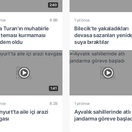
2:40
önce
9.8B
1 yıl önce
a Turan'ın muhabirle
Bilecik'te yakaladıkları
 teması kurmaması
devasa sazanları yenid
dem oldu
suya bıraktılar
1:41
önce
8.2B
1 yıl önce
yurt'ta aile içi arazi
Ayvalık sahillerinde atlı
gası
jandarma göreve başlad