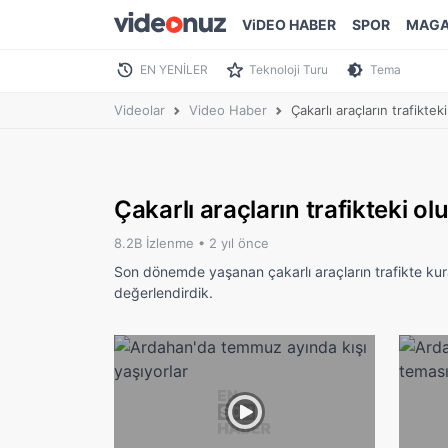
ViDEO HABER
SPOR
MAGA
EN YENİLER
Teknoloji Turu
Tema
Videolar
Video Haber
Çakarlı araçların trafikt
Çakarlı araçların trafikteki
8.2B İzlenme •
2 yıl önce
Son dönemde yaşanan çakarlı araçların trafikte kura
değerlendirdik.