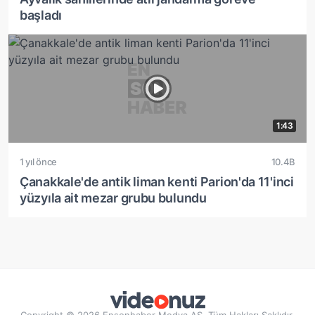
başladı
1:43
1 yıl önce
10.4B
Çanakkale'de antik liman kenti Parion'da 11'inci
yüzyıla ait mezar grubu bulundu
Copyright © 2026 Ensonhaber Medya AŞ. Tüm Hakları Saklıdır.