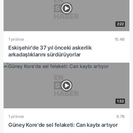
2:22
1 yıl önce
10.4B
Eskişehir'de 37 yıl önceki askerlik
arkadaşlıklarını sürdürüyorlar
1:32
1 yıl önce
9.7B
Güney Kore'de sel felaketi: Can kaybı artıyor