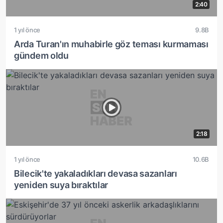
2:40
1 yıl önce
9.8B
Arda Turan'ın muhabirle göz teması kurmaması
gündem oldu
2:18
1 yıl önce
10.6B
Bilecik'te yakaladıkları devasa sazanları
yeniden suya bıraktılar