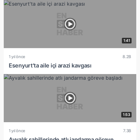
1:41
1 yıl önce
8.2B
Esenyurt'ta aile içi arazi kavgası
1:53
1 yıl önce
7.3B
Ayvalık sahillerinde atlı jandarma göreve