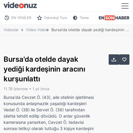
EN YENİLER
Teknoloji Turu
Tema
Videolar
Video Haber
Bursa'da otelde dayak yediği kardeşinin aracını kurşunlattı
Bursa'da otelde dayak
yediği kardeşinin aracını
kurşunlattı
11.7B İzlenme •
1 yıl önce
Bursa'da Cevzet Ö. (43), aile otelinin işletilmesi
konusunda anlaşmazlık yaşadığı kardeşleri
Vedat Ö. (38) ile Servet Ö. (36) tarafından
silahla tehdit edilip dövüldü. O anlar güvenlik
kamerasına yansırken, Cevzet Ö. tedavisi
sonrası tetikçi olarak tuttuğu 3 kişiye kardeşini