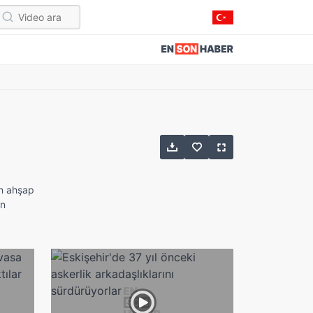
in ahşap
an