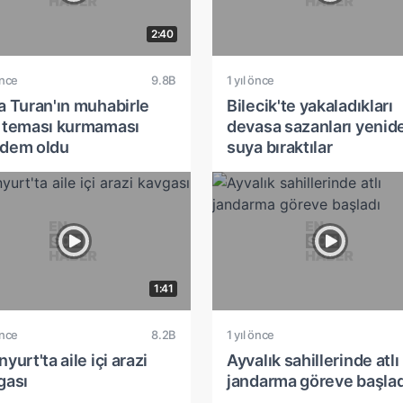
2:40
önce
9.8B
1 yıl önce
a Turan'ın muhabirle
Bilecik'te yakaladıkları
 teması kurmaması
devasa sazanları yenid
dem oldu
suya bıraktılar
1:41
önce
8.2B
1 yıl önce
yurt'ta aile içi arazi
Ayvalık sahillerinde atlı
gası
jandarma göreve başlad