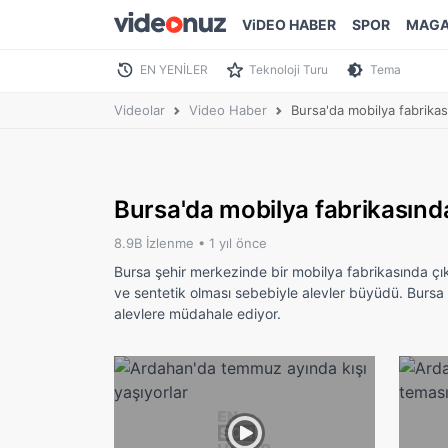
ViDEO HABER
SPOR
MAGA
EN YENİLER
Teknoloji Turu
Tema
Videolar
Video Haber
Bursa'da mobilya fabrika
Bursa'da mobilya fabrikasınd
8.9B İzlenme •
1 yıl önce
Bursa şehir merkezinde bir mobilya fabrikasında çık
ve sentetik olması sebebiyle alevler büyüdü. Bursa 
alevlere müdahale ediyor.