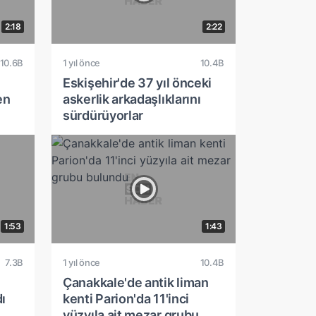
2:18
2:22
10.6B
1 yıl önce
10.4B
Eskişehir'de 37 yıl önceki
en
askerlik arkadaşlıklarını
sürdürüyorlar
1:53
1:43
7.3B
1 yıl önce
10.4B
Çanakkale'de antik liman
ı
kenti Parion'da 11'inci
yüzyıla ait mezar grubu