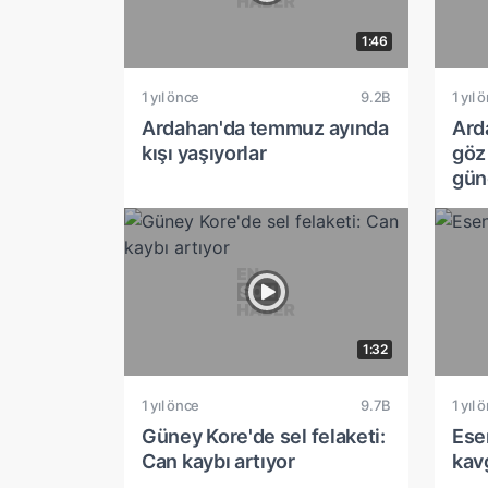
1:46
1 yıl önce
9.2B
1 yıl 
Ardahan'da temmuz ayında
Ard
kışı yaşıyorlar
göz
gün
1:32
1 yıl önce
9.7B
1 yıl 
Güney Kore'de sel felaketi:
Esen
Can kaybı artıyor
kav