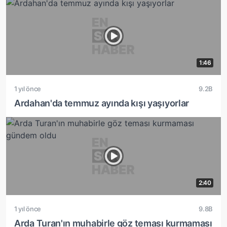
1:46
1 yıl önce
9.2B
Ardahan'da temmuz ayında kışı yaşıyorlar
2:40
1 yıl önce
9.8B
Arda Turan'ın muhabirle göz teması kurmaması