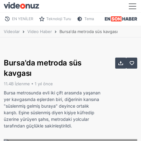
EN YENİLER
Teknoloji Turu
Tema
Videolar
Video Haber
Bursa'da metroda süs kavgası
Bursa'da metroda süs
kavgası
11.4B İzlenme •
1 yıl önce
Bursa metrosunda evli iki çift arasında yaşanan
yer kavgasında eşlerden biri, diğerinin karısına
"süslenmiş gelmiş buraya" deyince ortalık
karıştı. Eşine süslenmiş diyen kişiye küfredip
üzerine yürüyen şahıs, metrodaki yolcular
tarafından güçlükle sakinleştirildi.