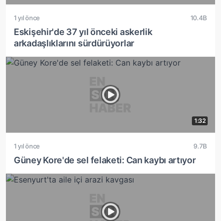
1 yıl önce
10.4B
Eskişehir'de 37 yıl önceki askerlik
arkadaşlıklarını sürdürüyorlar
1:32
1 yıl önce
9.7B
Güney Kore'de sel felaketi: Can kaybı artıyor