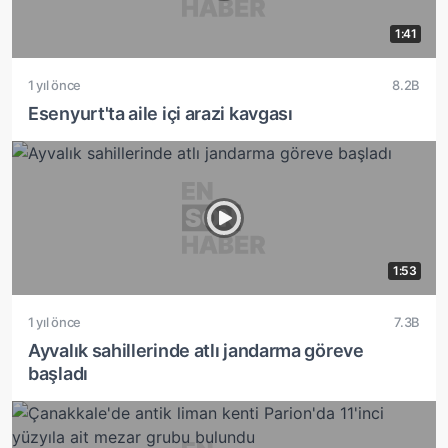
1:41
1 yıl önce
8.2B
Esenyurt'ta aile içi arazi kavgası
1:53
1 yıl önce
7.3B
Ayvalık sahillerinde atlı jandarma göreve
başladı