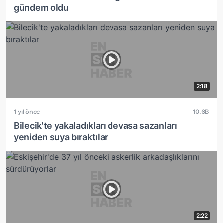
gündem oldu
2:18
1 yıl önce
10.6B
Bilecik'te yakaladıkları devasa sazanları
yeniden suya bıraktılar
2:22