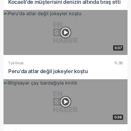
Kocaeli'de müşterisini denizin altında tıraş etti
0:37
1 yıl önce
11.3B
Peru'da atlar değil jokeyler koştu
0:36