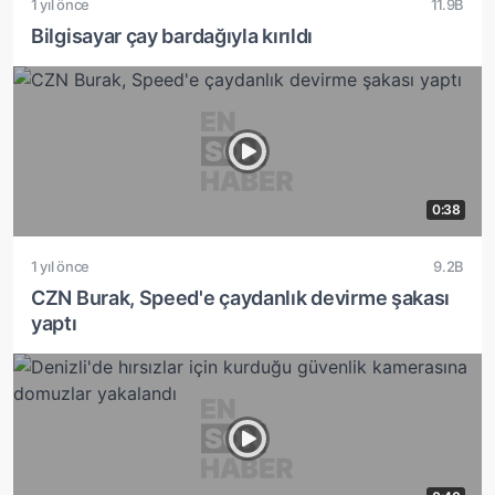
1 yıl önce
11.9B
Bilgisayar çay bardağıyla kırıldı
0:38
1 yıl önce
9.2B
CZN Burak, Speed'e çaydanlık devirme şakası
yaptı