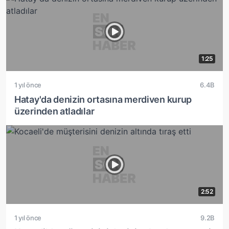
1:25
1 yıl önce
6.4B
Hatay'da denizin ortasına merdiven kurup
üzerinden atladılar
2:52
1 yıl önce
9.2B