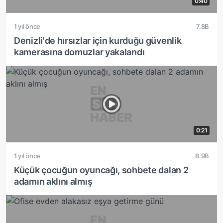
0:40
1 yıl önce
7.8B
Denizli'de hırsızlar için kurduğu güvenlik
kamerasına domuzlar yakalandı
0:21
1 yıl önce
8.9B
Küçük çocuğun oyuncağı, sohbete dalan 2
adamın aklını almış