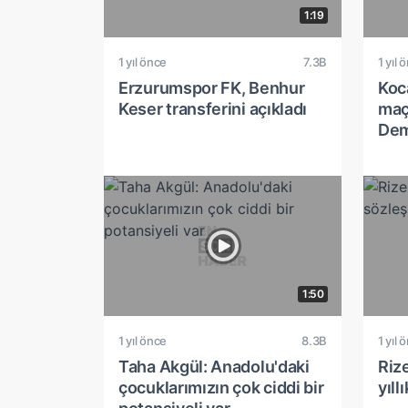
1:19
1 yıl önce
7.3B
1 yıl 
Erzurumspor FK, Benhur
Koca
Keser transferini açıkladı
maç
Dem
1:50
1 yıl önce
8.3B
1 yıl 
Taha Akgül: Anadolu'daki
Rize
çocuklarımızın çok ciddi bir
yıll