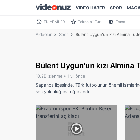
ViDEO HABER
SPOR
MAGA
EN YENİLER
Teknoloji Turu
Tema
Videolar
Spor
Bülent Uygun'un kızı Almina Tud
Bülent Uygun'un kızı Almina 
10.2B İzlenme •
1 yıl önce
Sapanca ilçesinde, Türk futbolunun önemli isimleri
son yolculuğuna uğurlandı.