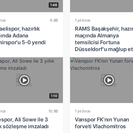
1:46
önce
6.8B
1 yıl önce
elispor, hazırlık
RAMS Başakşehir, hazır
ında Adana
maçında Almanya
irspor'u 5-0 yendi
temsilcisi Fortuna
Düsseldorf'u mağlup et
1:10
önce
10.9B
1 yıl önce
spor, Ali Sowe ile 3
Vanspor FK’nın Yunan
ık sözleşme imzaladı
forveti Vlachomitros