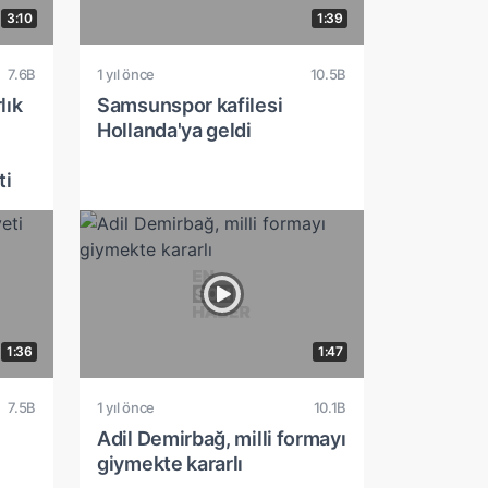
3:10
1:39
7.6B
1 yıl önce
10.5B
lık
Samsunspor kafilesi
Hollanda'ya geldi
ti
1:36
1:47
7.5B
1 yıl önce
10.1B
Adil Demirbağ, milli formayı
giymekte kararlı