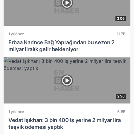
3:06
1 yıl önce
11.7B
Erbaa Narince Bağ Yaprağından bu sezon 2
milyar liralık gelir bekleniyor
2:56
1 yıl önce
6.8B
Vedat Işıkhan: 3 bin 400 iş yerine 2 milyar lira
teşvik ödemesi yaptık