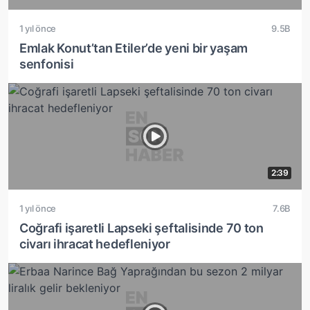
1 yıl önce
9.5B
Emlak Konut’tan Etiler’de yeni bir yaşam
senfonisi
2:39
1 yıl önce
7.6B
Coğrafi işaretli Lapseki şeftalisinde 70 ton
civarı ihracat hedefleniyor