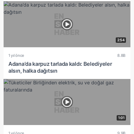
2:54
1 yıl önce
8.8B
Adana’da karpuz tarlada kaldı: Belediyeler
alsın, halka dağıtsın
1:01
1 yıl önce
9.9B