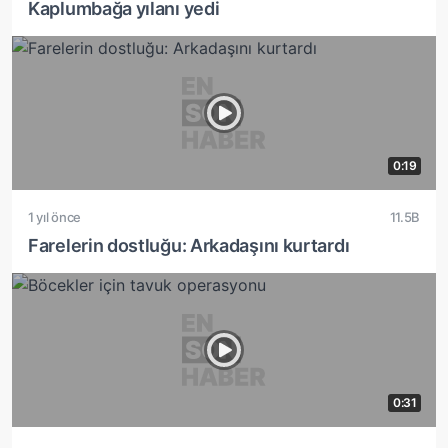
Kaplumbağa yılanı yedi
0:19
1 yıl önce
11.5B
Farelerin dostluğu: Arkadaşını kurtardı
0:31