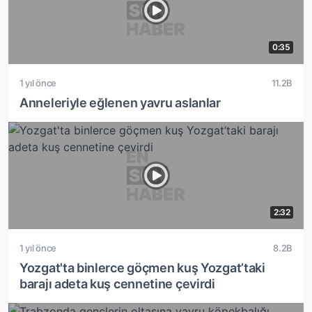
0:35
1 yıl önce
11.2B
Anneleriyle eğlenen yavru aslanlar
2:32
1 yıl önce
8.2B
Yozgat'ta binlerce göçmen kuş Yozgat’taki
barajı adeta kuş cennetine çevirdi