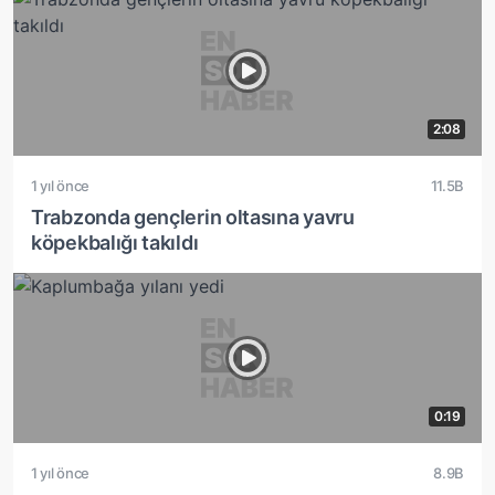
2:08
1 yıl önce
11.5B
Trabzonda gençlerin oltasına yavru
köpekbalığı takıldı
0:19
1 yıl önce
8.9B