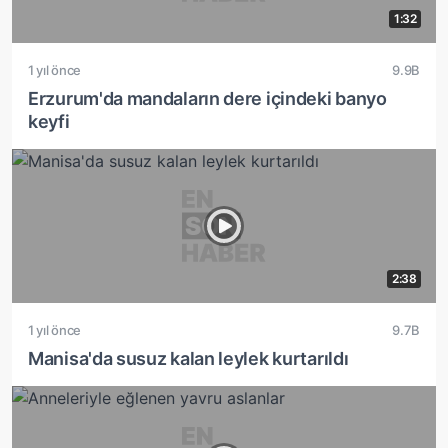
1:32
1 yıl önce
9.9B
Erzurum'da mandaların dere içindeki banyo
keyfi
2:38
1 yıl önce
9.7B
Manisa'da susuz kalan leylek kurtarıldı