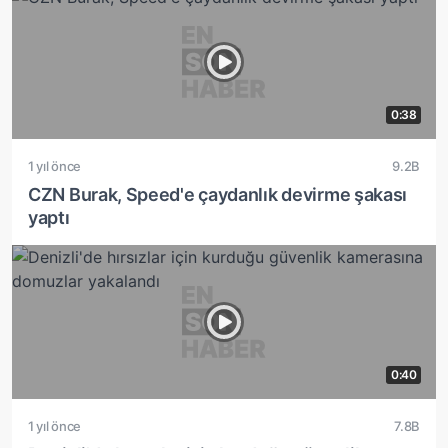
0:38
1 yıl önce
9.2B
CZN Burak, Speed'e çaydanlık devirme şakası
yaptı
0:40
1 yıl önce
7.8B