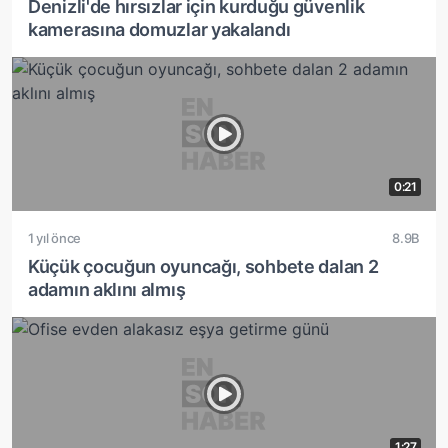
Denizli'de hırsızlar için kurduğu güvenlik
kamerasına domuzlar yakalandı
0:21
1 yıl önce
8.9B
Küçük çocuğun oyuncağı, sohbete dalan 2
adamın aklını almış
1:27