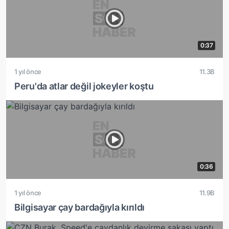
0:37
1 yıl önce
11.3B
Peru'da atlar değil jokeyler koştu
0:36
1 yıl önce
11.9B
Bilgisayar çay bardağıyla kırıldı