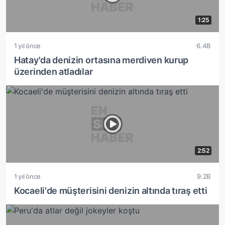
1:25
1 yıl önce
6.4B
Hatay'da denizin ortasına merdiven kurup
üzerinden atladılar
2:52
1 yıl önce
9.2B
Kocaeli'de müşterisini denizin altında tıraş etti