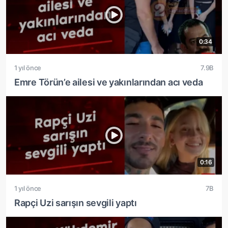
0:34
1 yıl önce
7.9B
Emre Törün’e ailesi ve yakınlarından acı veda
0:16
1 yıl önce
7B
Rapçi Uzi sarışın sevgili yaptı