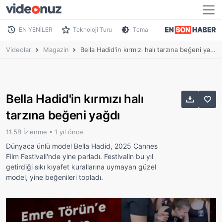
EN YENİLER
Teknoloji Turu
Tema
Videolar
Magazin
Bella Hadid'in kırmızı halı tarzına beğeni yağdı
Bella Hadid'in kırmızı halı
tarzına beğeni yağdı
11.5B İzlenme •
1 yıl önce
Dünyaca ünlü model Bella Hadid, 2025 Cannes
Film Festivali'nde yine parladı. Festivalin bu yıl
getirdiği sıkı kıyafet kurallarına uymayan güzel
model, yine beğenileri topladı.