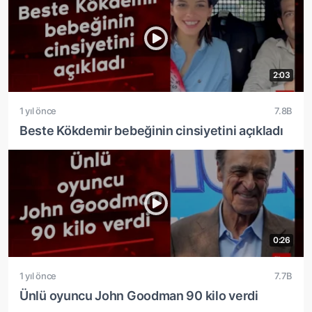
2:03
1 yıl önce
7.8B
Beste Kökdemir bebeğinin cinsiyetini açıkladı
0:26
1 yıl önce
7.7B
Ünlü oyuncu John Goodman 90 kilo verdi