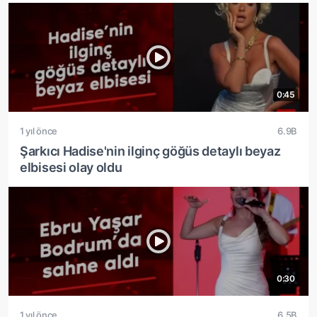
0:45
1 yıl önce
6.9B
Şarkıcı Hadise'nin ilginç göğüs detaylı beyaz
elbisesi olay oldu
0:30
1 yıl önce
6.5B