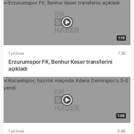
1:19
1 yıl önce
7.3B
Erzurumspor FK, Benhur Keser transferini
açıkladı
1:46
1 yıl önce
6.8B