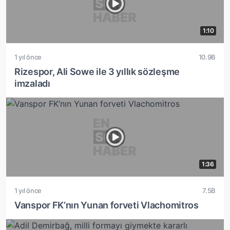
1:10
1 yıl önce
10.9B
Rizespor, Ali Sowe ile 3 yıllık sözleşme
imzaladı
1:36
1 yıl önce
7.5B
Vanspor FK’nın Yunan forveti Vlachomitros