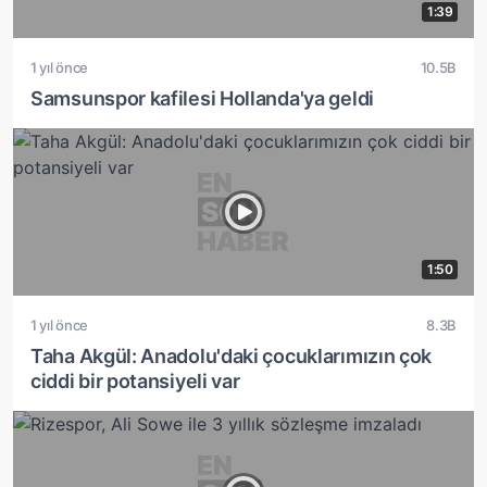
1:39
1 yıl önce
10.5B
Samsunspor kafilesi Hollanda'ya geldi
1:50
1 yıl önce
8.3B
Taha Akgül: Anadolu'daki çocuklarımızın çok
ciddi bir potansiyeli var