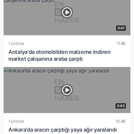
0:41
1 yıl önce
11.8B
Antalya'da otomobilden malzeme indiren
market çalışanına araba çarptı
0:43
1 yıl önce
10.8B
Ankara’da aracın çarptığı yaya ağır yaralandı