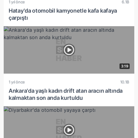
1 yıl önce
6.1B
Hatay'da otomobil kamyonetle kafa kafaya
çarpıştı
3:19
1 yıl önce
10.1B
Ankara'da yaşlı kadın drift atan aracın altında
kalmaktan son anda kurtuldu