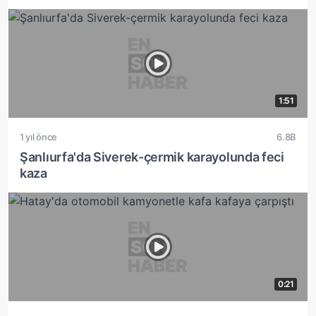
1:51
1 yıl önce
6.8B
Şanlıurfa'da Siverek-çermik karayolunda feci
kaza
0:21