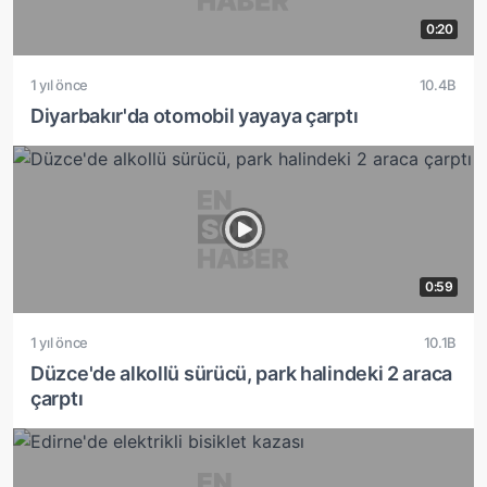
0:20
1 yıl önce
10.4B
Diyarbakır'da otomobil yayaya çarptı
0:59
1 yıl önce
10.1B
Düzce'de alkollü sürücü, park halindeki 2 araca
çarptı