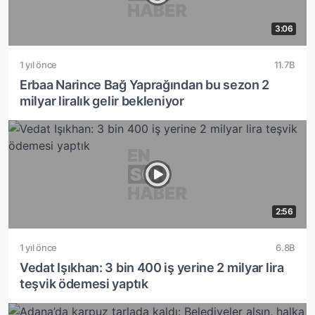
3:06
1 yıl önce
11.7B
Erbaa Narince Bağ Yaprağından bu sezon 2
milyar liralık gelir bekleniyor
2:56
1 yıl önce
6.8B
Vedat Işıkhan: 3 bin 400 iş yerine 2 milyar lira
teşvik ödemesi yaptık