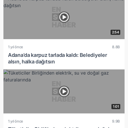
2:54
1 yıl önce
8.8B
Adana’da karpuz tarlada kaldı: Belediyeler
alsın, halka dağıtsın
1:01
1 yıl önce
9.9B