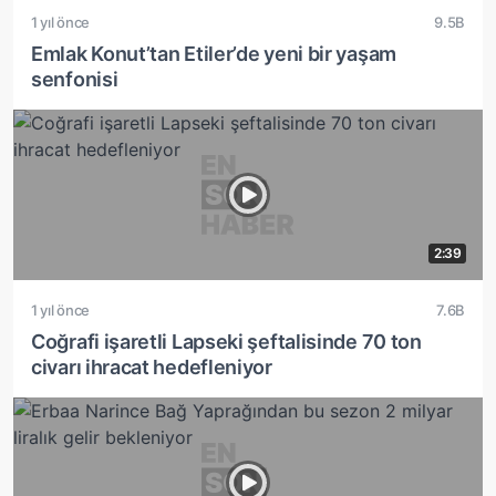
1 yıl önce
9.5B
Emlak Konut’tan Etiler’de yeni bir yaşam
senfonisi
2:39
1 yıl önce
7.6B
Coğrafi işaretli Lapseki şeftalisinde 70 ton
civarı ihracat hedefleniyor