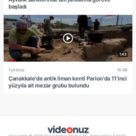
başladı
1:43
1 yıl önce
10.4B
Çanakkale'de antik liman kenti Parion'da 11'inci
yüzyıla ait mezar grubu bulundu
Copyright © 2026 Ensonhaber Medya AŞ. Tüm Hakları Saklıdır.