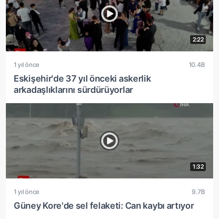
2:22
1 yıl önce
10.4B
Eskişehir'de 37 yıl önceki askerlik
arkadaşlıklarını sürdürüyorlar
1:32
1 yıl önce
9.7B
Güney Kore'de sel felaketi: Can kaybı artıyor