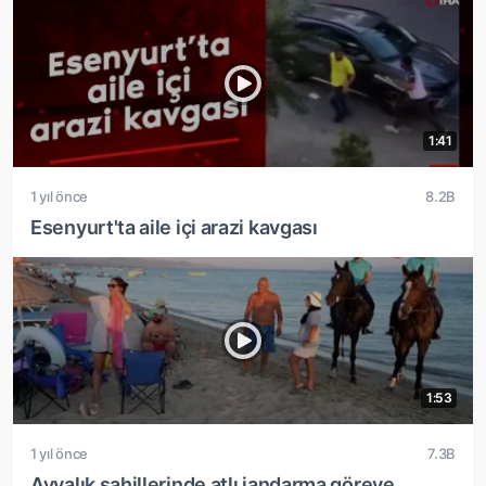
1:41
1 yıl önce
8.2B
Esenyurt'ta aile içi arazi kavgası
1:53
1 yıl önce
7.3B
Ayvalık sahillerinde atlı jandarma göreve