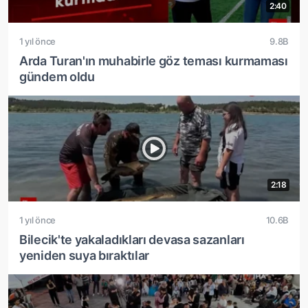
2:40
1 yıl önce
9.8B
Arda Turan'ın muhabirle göz teması kurmaması
gündem oldu
2:18
1 yıl önce
10.6B
Bilecik'te yakaladıkları devasa sazanları
yeniden suya bıraktılar