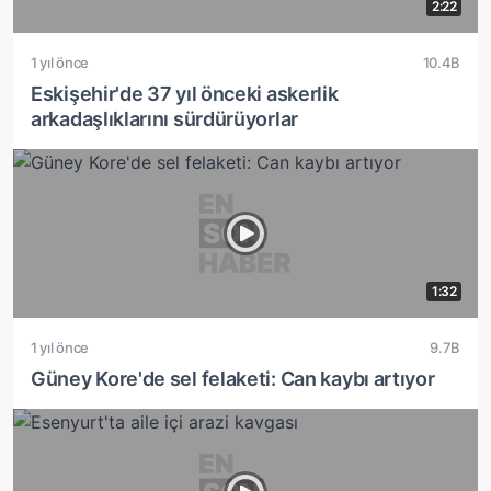
2:22
1 yıl önce
10.4B
Eskişehir'de 37 yıl önceki askerlik
arkadaşlıklarını sürdürüyorlar
1:32
1 yıl önce
9.7B
Güney Kore'de sel felaketi: Can kaybı artıyor