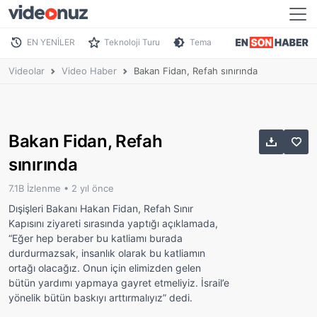
EN YENİLER
Teknoloji Turu
Tema
Videolar
Video Haber
Bakan Fidan, Refah sınırında
Bakan Fidan, Refah
sınırında
7.1B İzlenme •
2 yıl önce
Dışişleri Bakanı Hakan Fidan, Refah Sınır
Kapısını ziyareti sırasında yaptığı açıklamada,
“Eğer hep beraber bu katliamı burada
durdurmazsak, insanlık olarak bu katliamın
ortağı olacağız. Onun için elimizden gelen
bütün yardımı yapmaya gayret etmeliyiz. İsrail’e
yönelik bütün baskıyı arttırmalıyız” dedi.