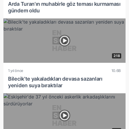
Arda Turan'ın muhabirle göz teması kurmaması
gündem oldu
2:18
1 yıl önce
10.6B
Bilecik'te yakaladıkları devasa sazanları
yeniden suya bıraktılar