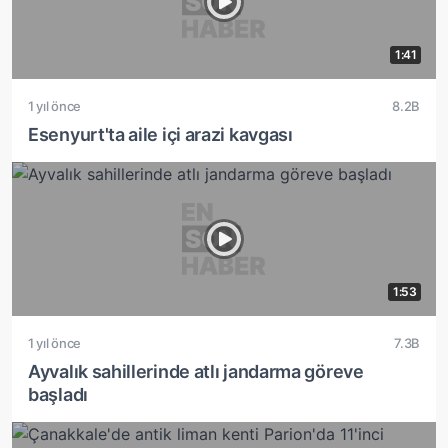
1:41
1 yıl önce
8.2B
Esenyurt'ta aile içi arazi kavgası
1:53
1 yıl önce
7.3B
Ayvalık sahillerinde atlı jandarma göreve
başladı