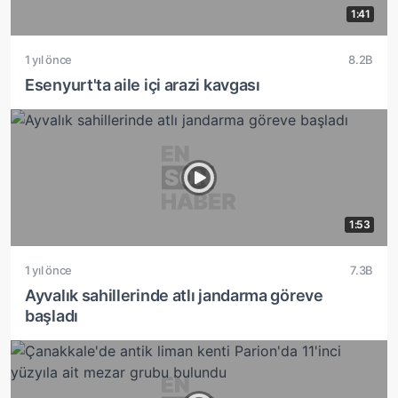
1:41
1 yıl önce
8.2B
Esenyurt'ta aile içi arazi kavgası
1:53
1 yıl önce
7.3B
Ayvalık sahillerinde atlı jandarma göreve
başladı