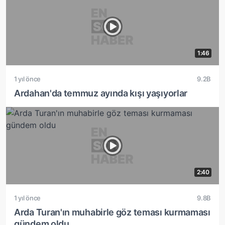
1:46
1 yıl önce
9.2B
Ardahan'da temmuz ayında kışı yaşıyorlar
2:40
1 yıl önce
9.8B
Arda Turan'ın muhabirle göz teması kurmaması
gündem oldu