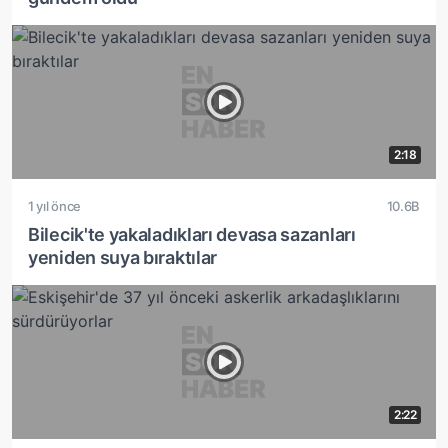
2:18
1 yıl önce
10.6B
Bilecik'te yakaladıkları devasa sazanları
yeniden suya bıraktılar
2:22