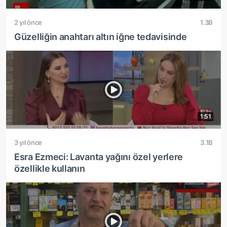
2 yıl önce
1.3B
Güzelliğin anahtarı altın iğne tedavisinde
1:51
3 yıl önce
3.1B
Esra Ezmeci: Lavanta yağını özel yerlere
özellikle kullanın