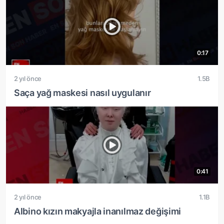
0:17
2 yıl önce
1.5B
Saça yağ maskesi nasıl uygulanır
0:41
2 yıl önce
1.1B
Albino kızın makyajla inanılmaz değişimi