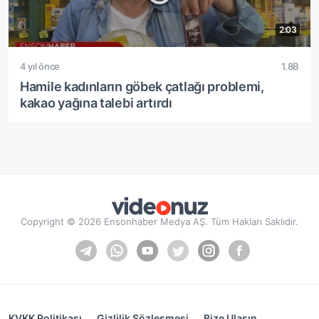
2:03
4 yıl önce
1.8B
Hamile kadınların göbek çatlağı problemi,
kakao yağına talebi artırdı
Copyright © 2026 Ensonhaber Medya AŞ. Tüm Hakları Saklıdır.
KVKK Politikası
Gizlilik Sözleşmesi
Bize Ulaşın