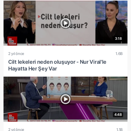
3:18
2 yıl önce
1.6B
Cilt lekeleri neden oluşuyor - Nur Viral'le
Hayatta Her Şey Var
4:48
2 yıl önce
1.1B