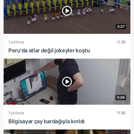
0:37
1 yıl önce
11.3B
Peru'da atlar değil jokeyler koştu
0:36
1 yıl önce
11.9B
Bilgisayar çay bardağıyla kırıldı