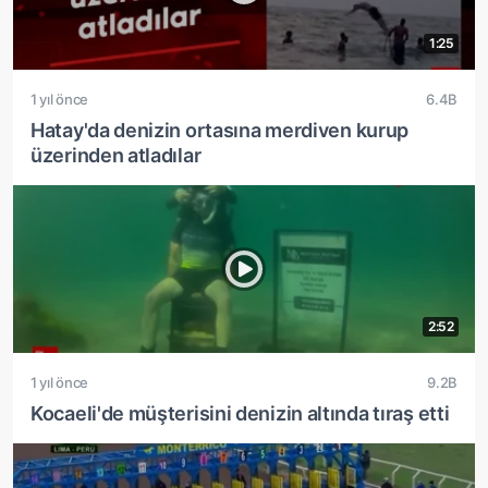
1:25
1 yıl önce
6.4B
Hatay'da denizin ortasına merdiven kurup
üzerinden atladılar
2:52
1 yıl önce
9.2B
Kocaeli'de müşterisini denizin altında tıraş etti