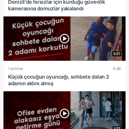
Denizli'de hırsızlar için kurduğu güvenlik
kamerasına domuzlar yakalandı
0:21
1 yıl önce
8.9B
Küçük çocuğun oyuncağı, sohbete dalan 2
adamın aklını almış
1:27