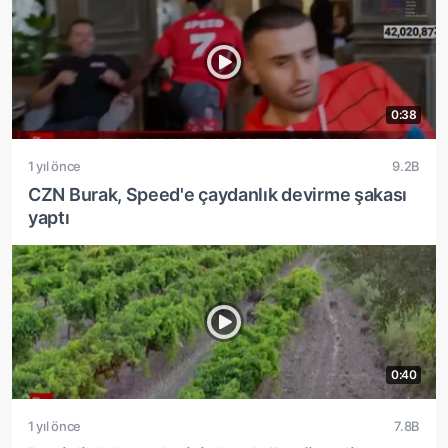
0:38
1 yıl önce
9.2B
CZN Burak, Speed'e çaydanlık devirme şakası
yaptı
0:40
1 yıl önce
7.8B