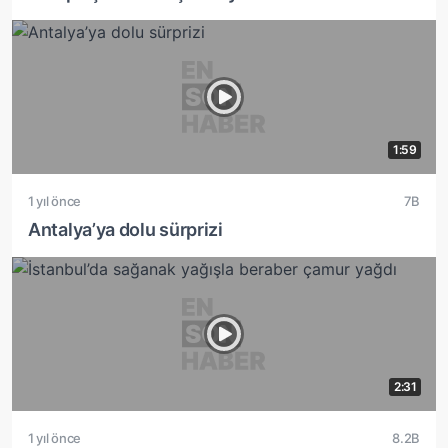
1:59
1 yıl önce
7B
Antalya’ya dolu sürprizi
2:31
1 yıl önce
8.2B