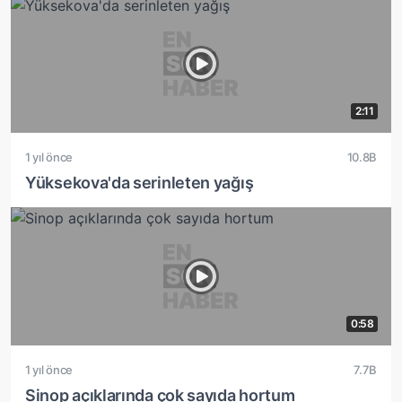
2:11
1 yıl önce
10.8B
Yüksekova'da serinleten yağış
0:58
1 yıl önce
7.7B
Sinop açıklarında çok sayıda hortum