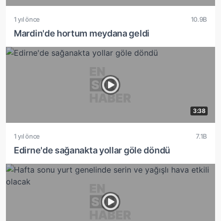
1 yıl önce
10.9B
Mardin'de hortum meydana geldi
3:38
1 yıl önce
7.1B
Edirne'de sağanakta yollar göle döndü