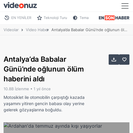
EN YENİLER
Teknoloji Turu
Tema
Videolar
Video Haber
Antalya’da Babalar Günü’nde oğlunun ölüm haberini aldı
Antalya’da Babalar
Günü’nde oğlunun ölüm
haberini aldı
10.8B İzlenme •
1 yıl önce
Motosiklet ile otomobilin çarpıştığı kazada
yaşamını yitiren gencin babası olay yerine
gelerek gözyaşlarına boğuldu.