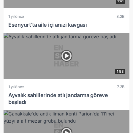
1:41
1 yıl önce
8.2B
Esenyurt'ta aile içi arazi kavgası
1:53
1 yıl önce
7.3B
Ayvalık sahillerinde atlı jandarma göreve
başladı