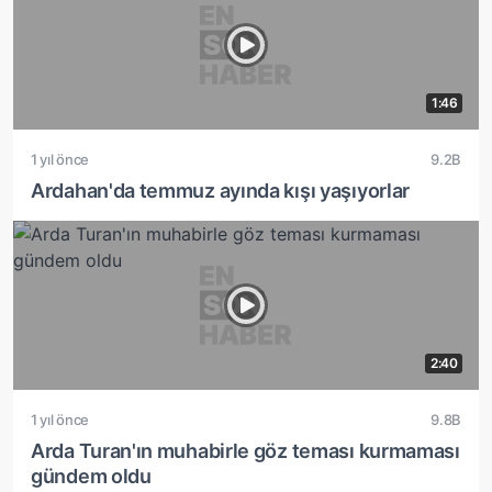
1:46
1 yıl önce
9.2B
Ardahan'da temmuz ayında kışı yaşıyorlar
2:40
1 yıl önce
9.8B
Arda Turan'ın muhabirle göz teması kurmaması
gündem oldu