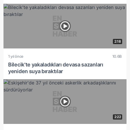
2:18
1 yıl önce
10.6B
Bilecik'te yakaladıkları devasa sazanları
yeniden suya bıraktılar
2:22