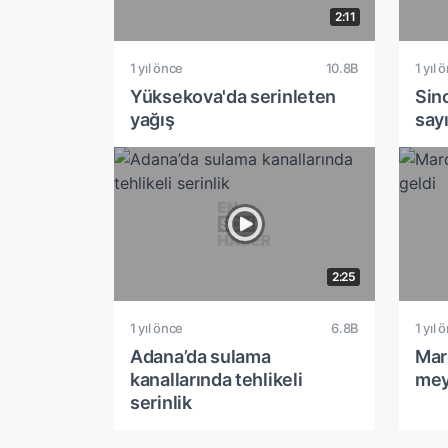
2:11
1 yıl önce
10.8B
1 yıl 
Yüksekova'da serinleten
Sin
yağış
say
2:25
1 yıl önce
6.8B
1 yıl 
Adana’da sulama
Mar
kanallarında tehlikeli
mey
serinlik