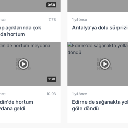
0:58
önce
7.7B
1 yıl önce
op açıklarında çok
Antalya’ya dolu sürprizi
ıda hortum
1:30
önce
10.9B
1 yıl önce
din'de hortum
Edirne'de sağanakta yol
dana geldi
göle döndü