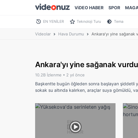
ViDEO HABER
SPOR
MAGA
EN YENİLER
Teknoloji Turu
Tema
Videolar
Hava Durumu
Ankara'yı yine sağanak 
Ankara'yı yine sağanak vurdu
10.2B İzlenme •
2 yıl önce
Başkentte bugün öğleden sonra başlayan şiddetli ya
sokak su altında kalırken, araçlar suya gömüldü, va