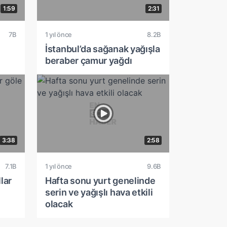
1:59
2:31
7B
1 yıl önce
8.2B
İstanbul’da sağanak yağışla
beraber çamur yağdı
3:38
2:58
7.1B
1 yıl önce
9.6B
lar
Hafta sonu yurt genelinde
serin ve yağışlı hava etkili
olacak