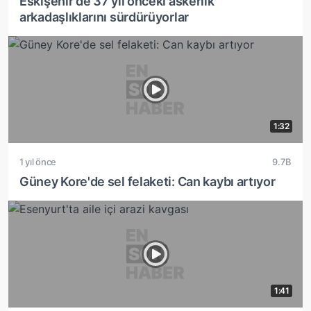
Eskişehir'de 37 yıl önceki askerlik
arkadaşlıklarını sürdürüyorlar
1:32
1 yıl önce
9.7B
Güney Kore'de sel felaketi: Can kaybı artıyor
1:41