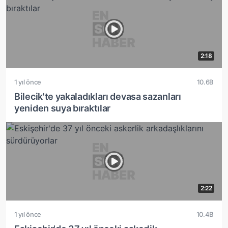
2:18
1 yıl önce
10.6B
Bilecik'te yakaladıkları devasa sazanları
yeniden suya bıraktılar
2:22
1 yıl önce
10.4B