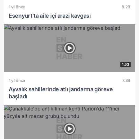
1 yıl önce
8.2B
Esenyurt'ta aile içi arazi kavgası
1:53
1 yıl önce
7.3B
Ayvalık sahillerinde atlı jandarma göreve
başladı