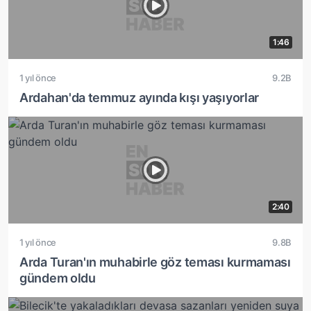
1:46
1 yıl önce
9.2B
Ardahan'da temmuz ayında kışı yaşıyorlar
2:40
1 yıl önce
9.8B
Arda Turan'ın muhabirle göz teması kurmaması
gündem oldu