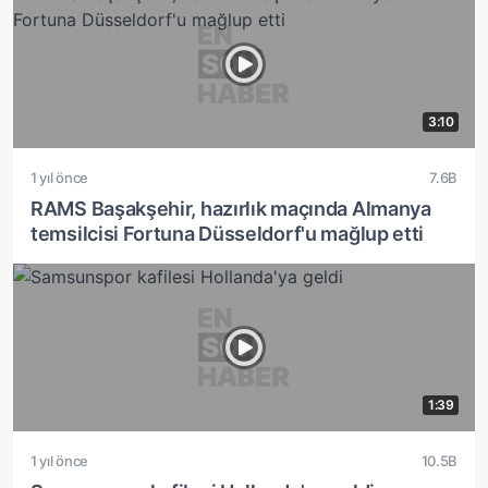
3:10
1 yıl önce
7.6B
RAMS Başakşehir, hazırlık maçında Almanya
temsilcisi Fortuna Düsseldorf'u mağlup etti
1:39
1 yıl önce
10.5B