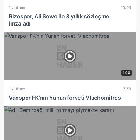
1 yıl önce
10.9B
Rizespor, Ali Sowe ile 3 yıllık sözleşme
imzaladı
1:36
1 yıl önce
7.5B
Vanspor FK’nın Yunan forveti Vlachomitros