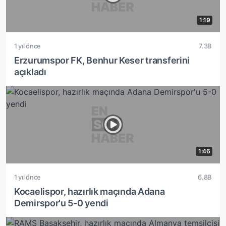
1:19
1 yıl önce
7.3B
Erzurumspor FK, Benhur Keser transferini
açıkladı
1:46
1 yıl önce
6.8B
Kocaelispor, hazırlık maçında Adana
Demirspor'u 5-0 yendi