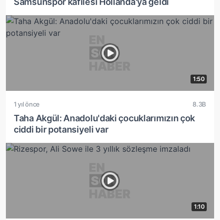
Samsunspor kafilesi Hollanda'ya geldi
1:50
1 yıl önce
8.3B
Taha Akgül: Anadolu'daki çocuklarımızın çok
ciddi bir potansiyeli var
1:10