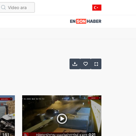
1:51
0:21