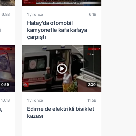
6.8B
1 yıl önce
6.1B
Hatay'da otomobil
i
kamyonetle kafa kafaya
çarpıştı
0:59
2:30
10.1B
1 yıl önce
11.5B
,
Edirne'de elektrikli bisiklet
kazası