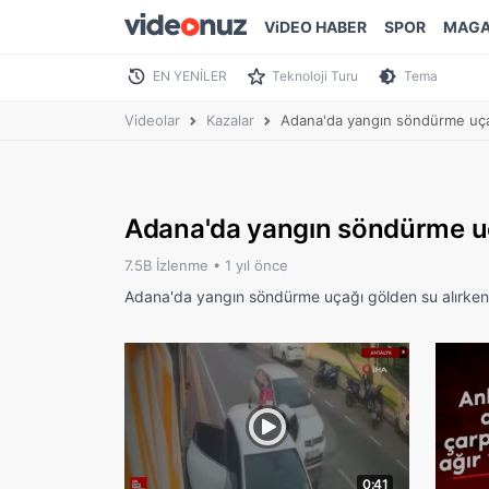
ViDEO HABER
SPOR
MAGA
EN YENİLER
Teknoloji Turu
Tema
Videolar
Kazalar
Adana'da yangın söndürme uçağ
Adana'da yangın söndürme uça
7.5B İzlenme •
1 yıl önce
Adana'da yangın söndürme uçağı gölden su alırken
0:41