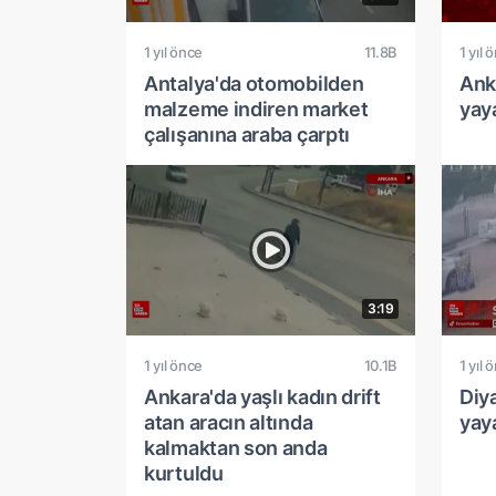
1 yıl önce
11.8B
1 yıl 
Antalya'da otomobilden
Anka
malzeme indiren market
yaya
çalışanına araba çarptı
3:19
1 yıl önce
10.1B
1 yıl 
Ankara'da yaşlı kadın drift
Diy
atan aracın altında
yay
kalmaktan son anda
kurtuldu