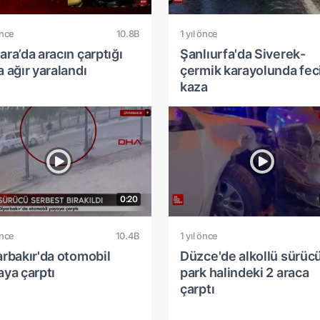
önce
10.8B
1 yıl önce
ra’da aracın çarptığı
Şanlıurfa'da Siverek-
 ağır yaralandı
çermik karayolunda fec
kaza
0:20
önce
10.4B
1 yıl önce
arbakır'da otomobil
Düzce'de alkollü sürücü
aya çarptı
park halindeki 2 araca
çarptı