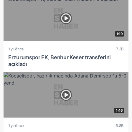
1:19
1 yıl önce
7.3B
Erzurumspor FK, Benhur Keser transferini
açıkladı
1:46
1 yıl önce
6.8B