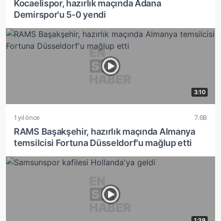
Kocaelispor, hazırlık maçında Adana
Demirspor'u 5-0 yendi
3:10
1 yıl önce
7.6B
RAMS Başakşehir, hazırlık maçında Almanya
temsilcisi Fortuna Düsseldorf'u mağlup etti
1:39