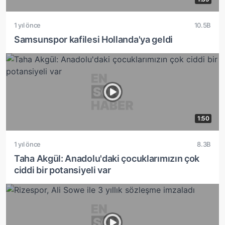
1 yıl önce
10.5B
Samsunspor kafilesi Hollanda'ya geldi
1:50
1 yıl önce
8.3B
Taha Akgül: Anadolu'daki çocuklarımızın çok
ciddi bir potansiyeli var