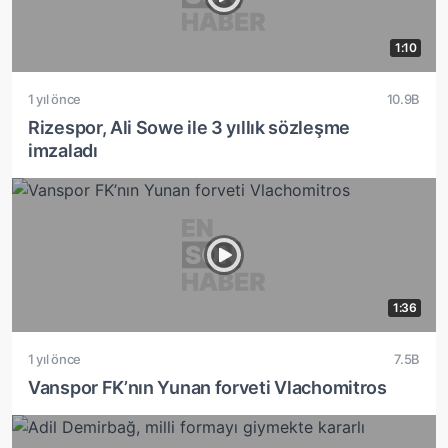
1:10
1 yıl önce
10.9B
Rizespor, Ali Sowe ile 3 yıllık sözleşme
imzaladı
1:36
1 yıl önce
7.5B
Vanspor FK’nın Yunan forveti Vlachomitros